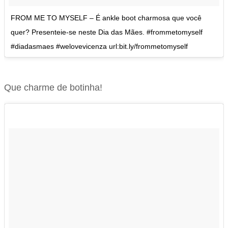
FROM ME TO MYSELF – É ankle boot charmosa que você
quer? Presenteie-se neste Dia das Mães. #frommetomyself
#diadasmaes #welovevicenza url:bit.ly/frommetomyself
Que charme de botinha!