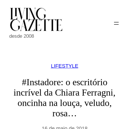
Pular
para
o
conteúdo
desde 2008
LIFESTYLE
#Instadore: o escritório
incrível da Chiara Ferragni,
oncinha na louça, veludo,
rosa…
16 de maio de 2018