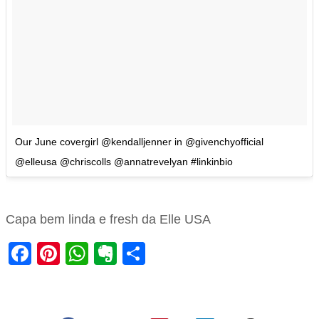
Our June covergirl @kendalljenner in @givenchyofficial
@elleusa @chriscolls @annatrevelyan #linkinbio
Capa bem linda e fresh da Elle USA
Facebook
Pinterest
WhatsApp
Evernote
Share