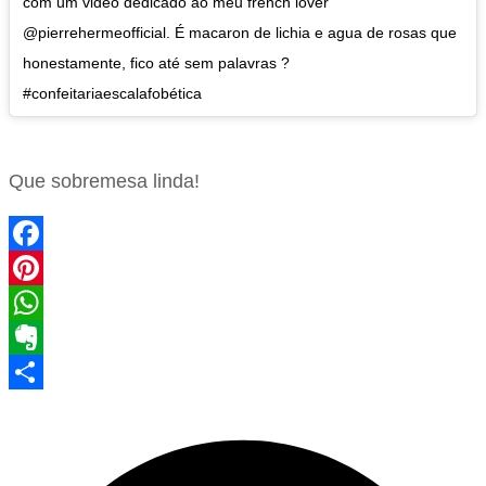
com um video dedicado ao meu french lover
@pierrehermeofficial. É macaron de lichia e agua de rosas que
honestamente, fico até sem palavras ?
#confeitariaescalafobética
Que sobremesa linda!
Facebook
Pinterest
WhatsApp
Evernote
Share