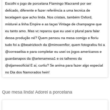
Escolhi o jogo de porcelana Flamingo Macramê por ser
delicado, diferente e fazer referência a uma tecnica de
tecelagem que acho linda. Nos cristais, também Oxford,
misturei a linha Empire e as taças Vintage de champagne que
eu tanto amo. Mas vc reparou que eu usei o plural para falar
dessa produção né? Quem pensou na mesa comigo e floriu
tudo foi a @beatrizkoch da @mimoemflor, quem fotografou foi a
@correaelisa e para completar eu usei os jogos americanos e
guardanapos da @artenamesa1 e os talheres da
@stjamesoficial E ai, curtiu? Se anima para fazer algo especial
no Dia dos Namorados hein!
Que mesa linda! Adorei a porcelana