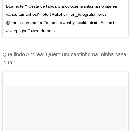
Boa noite??Cesta de taboa pra colocar mantas já no site em
vários tamanhos!? foto @juliaherman_fotografia flores
@franziskahubener #boanoite #babyitscoldoutside #nitenite
#sleeptight #sweetdreams
Que lindo Andrea! Quero um cantinho na minha casa
igual!