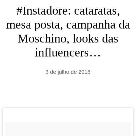
s
#Instadore: cataratas,
a
mesa posta, campanha da
r
Moschino, looks das
influencers…
3 de julho de 2018