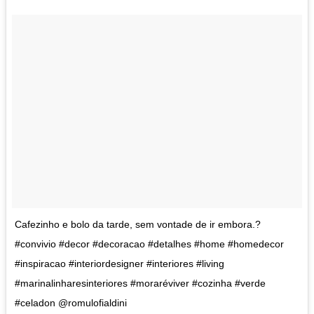
Cafezinho e bolo da tarde, sem vontade de ir embora.?
#convivio #decor #decoracao #detalhes #home #homedecor
#inspiracao #interiordesigner #interiores #living
#marinalinharesinteriores #moraréviver #cozinha #verde
#celadon @romulofialdini