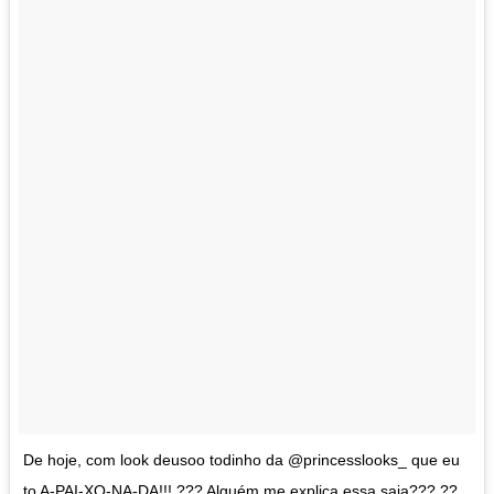
De hoje, com look deusoo todinho da @princesslooks_ que eu
to A-PAI-XO-NA-DA!!! ??? Alguém me explica essa saia??? ??