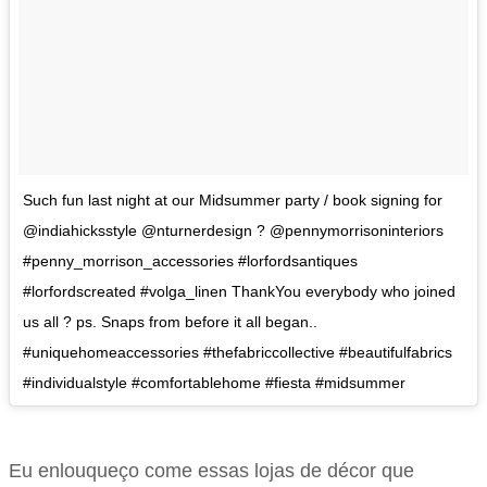
Such fun last night at our Midsummer party / book signing for
@indiahicksstyle @nturnerdesign ? @pennymorrisoninteriors
#penny_morrison_accessories #lorfordsantiques
#lorfordscreated #volga_linen ThankYou everybody who joined
us all ? ps. Snaps from before it all began..
#uniquehomeaccessories #thefabriccollective #beautifulfabrics
#individualstyle #comfortablehome #fiesta #midsummer
Eu enlouqueço come essas lojas de décor que