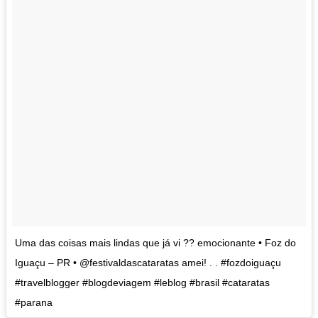
Uma das coisas mais lindas que já vi ?? emocionante • Foz do
Iguaçu – PR • @festivaldascataratas amei! . . #fozdoiguaçu
#travelblogger #blogdeviagem #leblog #brasil #cataratas
#parana