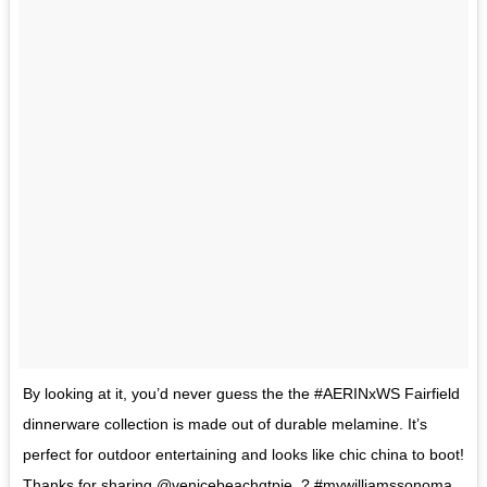
By looking at it, you’d never guess the the #AERINxWS Fairfield
dinnerware collection is made out of durable melamine. It’s
perfect for outdoor entertaining and looks like chic china to boot!
Thanks for sharing @venicebeachqtpie. ? #mywilliamssonoma