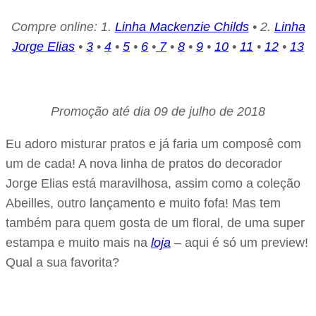
Compre online: 1.
Linha Mackenzie Childs
• 2.
Linha
Jorge Elias
•
3
•
4
•
5
•
6
•
7
•
8
•
9
•
10
•
11
•
12
•
13
Promoção até dia 09 de julho de 2018
Eu adoro misturar pratos e já faria um composê com
um de cada! A nova linha de pratos do decorador
Jorge Elias está maravilhosa, assim como a coleção
Abeilles, outro lançamento e muito fofa! Mas tem
também para quem gosta de um floral, de uma super
estampa e muito mais na
loja
– aqui é só um preview!
Qual a sua favorita?