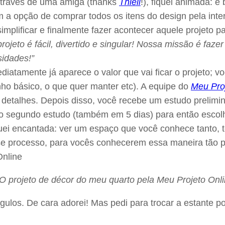
través de uma amiga (thanks
Thieli
!), fiquei animada: 
 opção de comprar todos os itens do design pela intern
 simplificar e finalmente fazer acontecer aquele projeto
rojeto é fácil, divertido e singular! Nossa missão é fa
sidades!”
atamente já aparece o valor que vai ficar o projeto; vo
o básico, o que quer manter etc). A equipe do
Meu Pro
etalhes. Depois disso, você recebe um estudo prelimina
 o segundo estudo (também em 5 dias) para então escolh
ei encantada: ver um espaço que você conhece tanto, t
sse processo, para vocês conhecerem essa maneira tão 
gulos. De cara adorei! Mas pedi para trocar a estante po