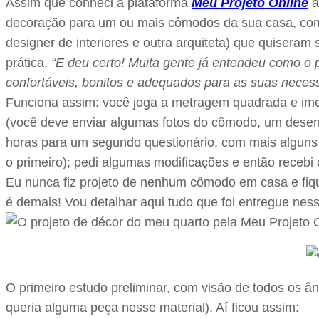
Assim que conheci a plataforma
Meu Projeto Online
a
decoração para um ou mais cômodos da sua casa, com a
designer de interiores e outra arquiteta) que quiseram
prática.
“E deu certo! Muita gente já entendeu como o p
confortáveis, bonitos e adequados para as suas neces
Funciona assim: você joga a metragem quadrada e imedi
(você deve enviar algumas fotos do cômodo, um desenh
horas para um segundo questionário, com mais alguns d
o primeiro); pedi algumas modificações e então recebi
Eu nunca fiz projeto de nenhum cômodo em casa e fiqu
é demais! Vou detalhar aqui tudo que foi entregue ne
O primeiro estudo preliminar, com visão de todos os ân
queria alguma peça nesse material). Aí ficou assim: