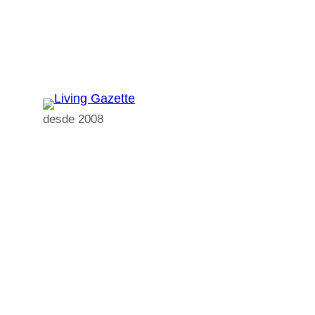
Pular
para
o
conteúdo
desde 2008