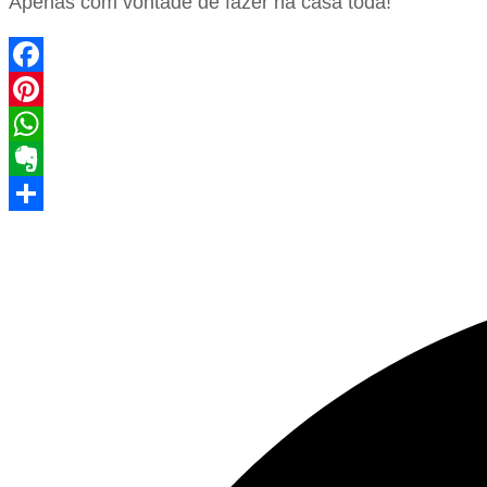
Apenas com vontade de fazer na casa toda!
Facebook
Pinterest
WhatsApp
Evernote
Share