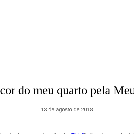
a
r
écor do meu quarto pela Meu
13 de agosto de 2018