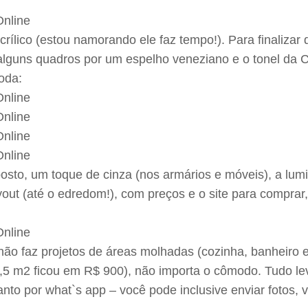
lico (estou namorando ele faz tempo!). Para finalizar d
ar alguns quadros por um espelho veneziano e o tonel d
oda:
osto, um toque de cinza (nos armários e móveis), a lum
yout (até o edredom!), com preços e o site para compra
ão faz projetos de áreas molhadas (cozinha, banheiro 
8,5 m2 ficou em R$ 900), não importa o cômodo. Tudo l
nto por what`s app – você pode inclusive enviar fotos, 