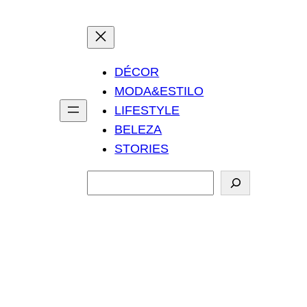
DÉCOR
MODA&ESTILO
LIFESTYLE
BELEZA
STORIES
P
e
s
q
u
i
s