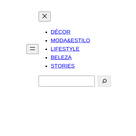
DÉCOR
MODA&ESTILO
LIFESTYLE
BELEZA
STORIES
P
e
s
q
u
i
s