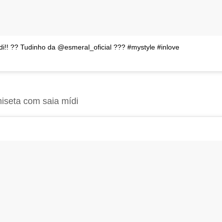
di!! ?? Tudinho da @esmeral_oficial ??? #mystyle #inlove
iseta com saia mídi