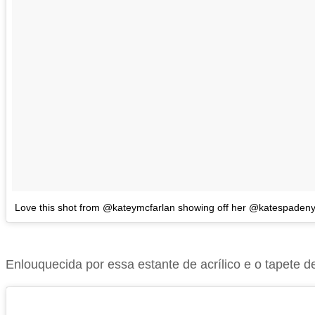
Love this shot from @kateymcfarlan showing off her @katespadeny
Enlouquecida por essa estante de acrílico e o tapete d