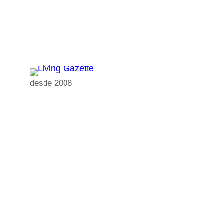
Pular
para
o
conteúdo
desde 2008