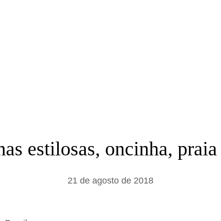
a
r
as estilosas, oncinha, prai
21 de agosto de 2018