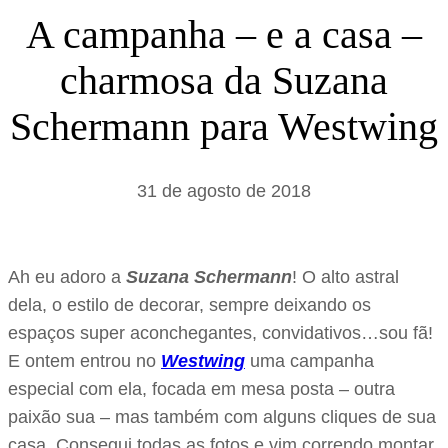
s
A campanha – e a casa –
a
charmosa da Suzana
r
Schermann para Westwing
31 de agosto de 2018
Ah eu adoro a
Suzana Schermann
! O alto astral
dela, o estilo de decorar, sempre deixando os
espaços super aconchegantes, convidativos…sou fã!
E ontem entrou no
Westwing
uma campanha
especial com ela, focada em mesa posta – outra
paixão sua – mas também com alguns cliques de sua
casa. Consegui todas as fotos e vim correndo montar