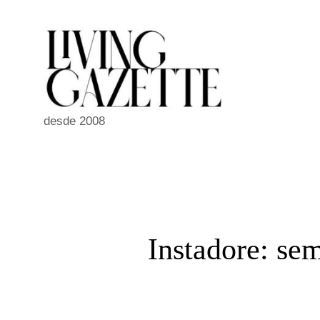
Pular
para
o
conteúdo
desde 2008
Instadore: se