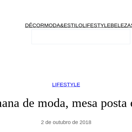
DÉCOR
MODA&ESTILO
LIFESTYLE
BELEZA
P
e
s
q
u
i
s
LIFESTYLE
a
r
mana de moda, mesa posta 
2 de outubro de 2018