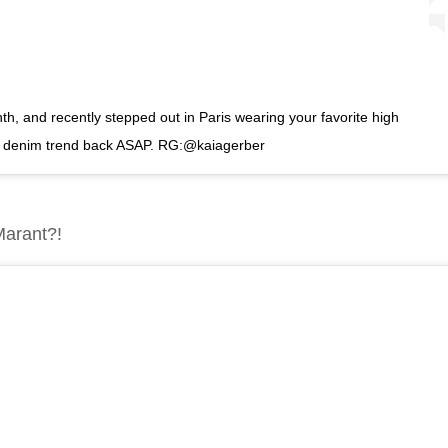
h, and recently stepped out in Paris wearing your favorite high
this denim trend back ASAP. RG:@kaiagerber
Marant?!