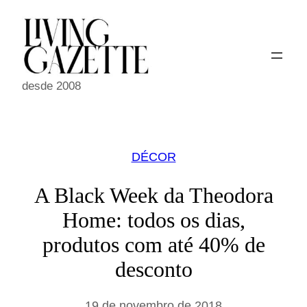
Pular
para
o
conteúdo
desde 2008
DÉCOR
A Black Week da Theodora
Home: todos os dias,
produtos com até 40% de
desconto
19 de novembro de 2018