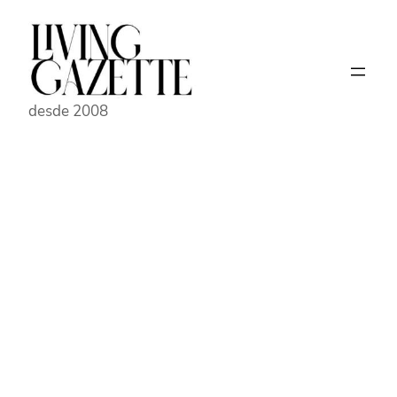
Pular
para
o
conteúdo
desde 2008