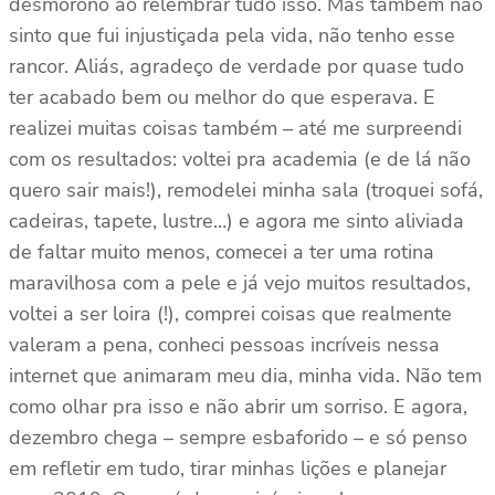
desmorono ao relembrar tudo isso. Mas também não
sinto que fui injustiçada pela vida, não tenho esse
rancor. Aliás, agradeço de verdade por quase tudo
ter acabado bem ou melhor do que esperava. E
realizei muitas coisas também – até me surpreendi
com os resultados: voltei pra academia (e de lá não
quero sair mais!), remodelei minha sala (troquei sofá,
cadeiras, tapete, lustre…) e agora me sinto aliviada
de faltar muito menos, comecei a ter uma rotina
maravilhosa com a pele e já vejo muitos resultados,
voltei a ser loira (!), comprei coisas que realmente
valeram a pena, conheci pessoas incríveis nessa
internet que animaram meu dia, minha vida. Não tem
como olhar pra isso e não abrir um sorriso. E agora,
dezembro chega – sempre esbaforido – e só penso
em refletir em tudo, tirar minhas lições e planejar