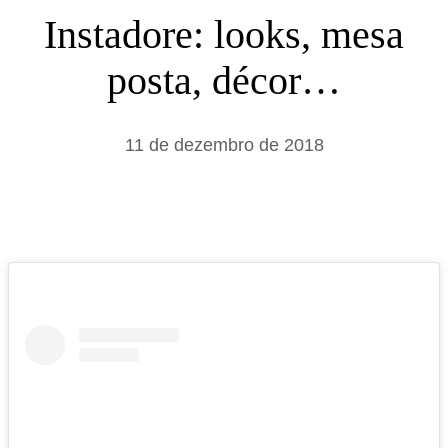
s
Instadore: looks, mesa
a
posta, décor…
r
11 de dezembro de 2018