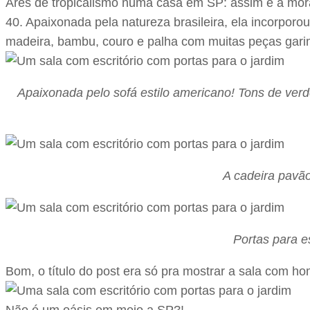
Ares de tropicalismo numa casa em SP: assim é a mor
40. Apaixonada pela natureza brasileira, ela incorpor
madeira, bambu, couro e palha com muitas peças garim
Apaixonada pelo sofá estilo americano! Tons de verde
A cadeira pavão
Portas para es
Bom, o título do post era só pra mostrar a sala com hom
Não é um oásis em meio a SP?!