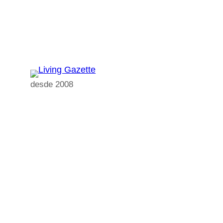
Pular
para
o
conteúdo
desde 2008