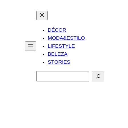
DÉCOR
MODA&ESTILO
LIFESTYLE
BELEZA
STORIES
P
e
s
q
u
i
s