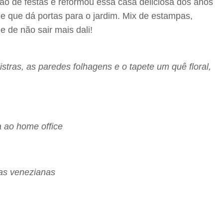
o de festas e reformou essa casa deliciosa dos anos
e que dá portas para o jardim. Mix de estampas,
de não sair mais dali!
stras, as paredes folhagens e o tapete um quê floral,
a ao home office
rtas venezianas