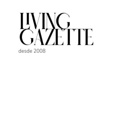
Pular
para
o
conteúdo
desde 2008