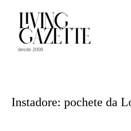
Pular
para
o
conteúdo
desde 2008
Instadore: pochete da L