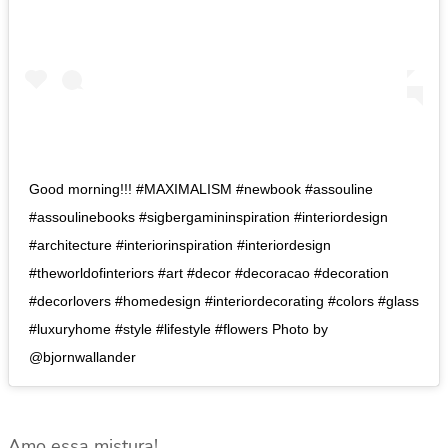
Good morning!!! #MAXIMALISM #newbook #assouline
#assoulinebooks #sigbergamininspiration #interiordesign
#architecture #interiorinspiration #interiordesign
#theworldofinteriors #art #decor #decoracao #decoration
#decorlovers #homedesign #interiordecorating #colors #glass
#luxuryhome #style #lifestyle #flowers Photo by
@bjornwallander
Amo essa mistura!