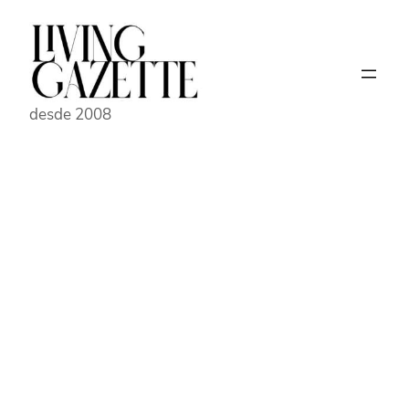
Pular
para
o
conteúdo
desde 2008