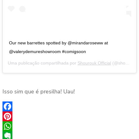
Our new barrettes spotted by @mirandaroseww at
@valerydemureshowroom #comigsoon
Uma publicação compartilhada por
Shourouk Official
(@shourouk) em
Isso sim que é presilha! Uau!
Facebook
Pinterest
WhatsApp