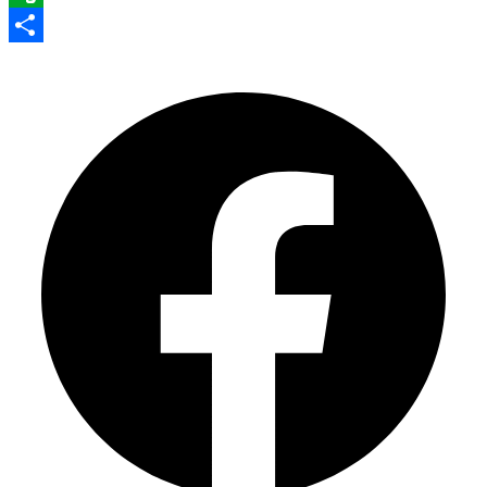
Evernote
Share