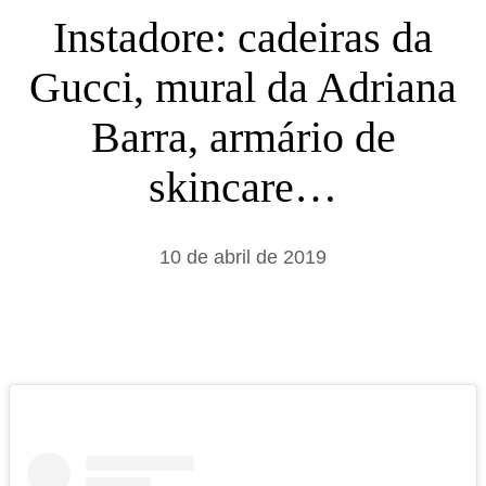
s
Instadore: cadeiras da
a
Gucci, mural da Adriana
r
Barra, armário de
skincare…
10 de abril de 2019