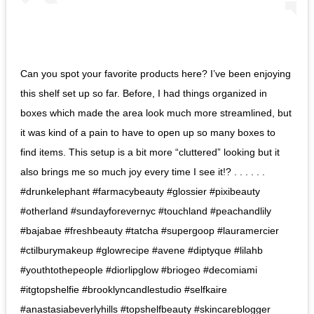
Can you spot your favorite products here? I’ve been enjoying
this shelf set up so far. Before, I had things organized in
boxes which made the area look much more streamlined, but
it was kind of a pain to have to open up so many boxes to
find items. This setup is a bit more “cluttered” looking but it
also brings me so much joy every time I see it!? . . . . . .
#drunkelephant #farmacybeauty #glossier #pixibeauty
#otherland #sundayforevernyc #touchland #peachandlily
#bajabae #freshbeauty #tatcha #supergoop #lauramercier
#ctilburymakeup #glowrecipe #avene #diptyque #lilahb
#youthtothepeople #diorlipglow #briogeo #decomiami
#itgtopshelfie #brooklyncandlestudio #selfkaire
#anastasiabeverlyhills #topshelfbeauty #skincareblogger