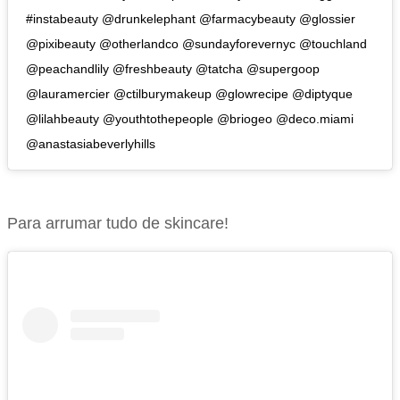
#instabeauty @drunkelephant @farmacybeauty @glossier
@pixibeauty @otherlandco @sundayforevernyc @touchland
@peachandlily @freshbeauty @tatcha @supergoop
@lauramercier @ctilburymakeup @glowrecipe @diptyque
@lilahbeauty @youthtothepeople @briogeo @deco.miami
@anastasiabeverlyhills
Para arrumar tudo de skincare!