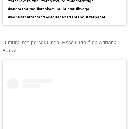
#archilovers #hall #architecture #interiordesign
#andreamurao #architecture_hunter #hygge
#adrianabarrabrand @adrianabarrabrand #wallpaper
O mural me perseguindo! Esse lindo é da Adriana
Barra!