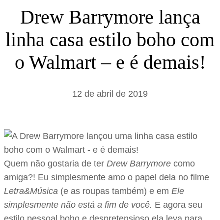
s
Drew Barrymore lança
a
linha casa estilo boho com
r
o Walmart – e é demais!
12 de abril de 2019
Quem não gostaria de ter
Drew Barrymore
como
amiga?! Eu simplesmente amo o papel dela no filme
Letra&Música
(e as roupas também) e em
Ele
simplesmente não está a fim de você.
E agora seu
estilo pessoal boho e despretensioso ela leva para