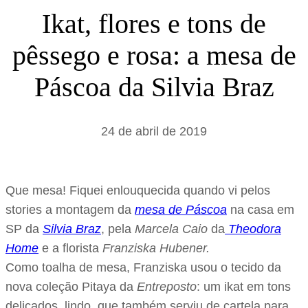
s
Ikat, flores e tons de
a
pêssego e rosa: a mesa de
r
Páscoa da Silvia Braz
24 de abril de 2019
Que mesa! Fiquei enlouquecida quando vi pelos
stories a montagem da
mesa de Páscoa
na casa em
SP da
Silvia Braz
, pela
Marcela Caio
da
Theodora
Home
e a florista
Franziska Hubener.
Como toalha de mesa, Franziska usou o tecido da
nova coleção Pitaya da
Entreposto
: um ikat em tons
delicados, lindo, que também serviu de cartela para