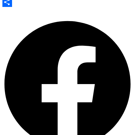
Evernote
Share