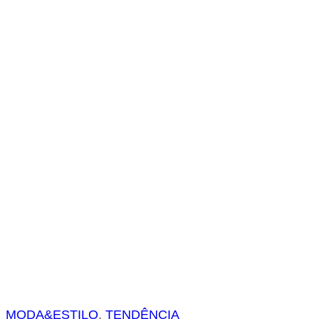
s
a
r
MODA&ESTILO
, 
TENDÊNCIA