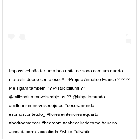
Impossível não ter uma boa noite de sono com um quarto
maravilindoooo como esse!!! ?Projeto Annelise Franco ?????
Me sigam também ?? @studioillumi ??
@millenniummoveiseobjetos ?? @luhpelomundo
#millenniummoveiseobjetos #decoramundo
#somosconteudo_ #flores #interiores #quarto
#bedroomdecor #bedroom #cabeceiradecama #quarto
#casadaserra #casalinda #white #allwhite