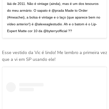
láá de 2011. Não é vintage (ainda), mas é um dos tesouros
do meu armário. O sapato é @prada Made to Order
(#meachei), a bolsa é vintage e o laço (que aparece bem no
vídeo anterior!) é @alexeaglestudio. Ah e o batom é o Lip-
Expert Matte cor 10 da @byterryofficial ??
Esse vestido da Vic é lindo! Me lembro a primeira vez
que a vi em SP usando ele!