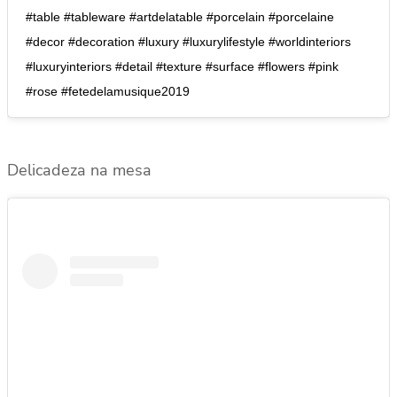
#table #tableware #artdelatable #porcelain #porcelaine
#decor #decoration #luxury #luxurylifestyle #worldinteriors
#luxuryinteriors #detail #texture #surface #flowers #pink
#rose #fetedelamusique2019
Delicadeza na mesa