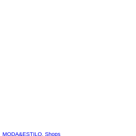
s
a
r
MODA&ESTILO
, 
Shops