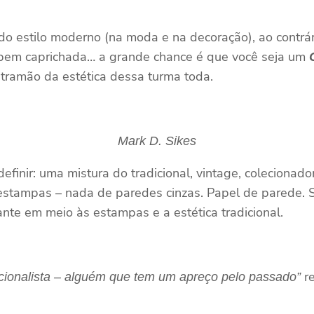
o estilo moderno (na moda e na decoração), ao contrár
a bem caprichada… a grande chance é que você seja um
ontramão da estética dessa turma toda.
Mark D. Sikes
efinir: uma mistura do tradicional, vintage, colecionador
 estampas – nada de paredes cinzas. Papel de parede. S
nte em meio às estampas e a estética tradicional.
r
dicionalista – alguém que tem um apreço pelo passado”