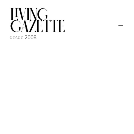
Pular
para
o
conteúdo
desde 2008