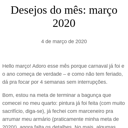
s
Desejos do mês: março
a
2020
r
4 de março de 2020
Hello março! Adoro esse mês porque carnaval já foi e
o ano começa de verdade – e como não tem feriado,
dá pra focar por 4 semanas sem interrupções.
Bom, estou na meta de terminar a bagunça que
comecei no meu quarto: pintura já foi feita (com muito
sacrifício, diga-se), já fechei com marceneiro pra
arrumar meu armário (praticamente minha meta de
2020!), agora falta os detalhes. No mais, algumas