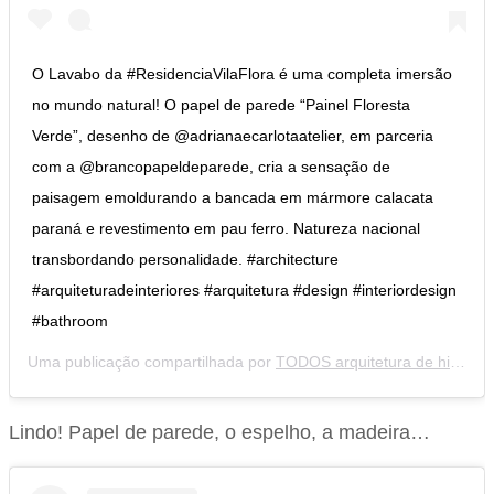
O Lavabo da #ResidenciaVilaFlora é uma completa imersão
no mundo natural! O papel de parede “Painel Floresta
Verde”, desenho de @adrianaecarlotaatelier, em parceria
com a @brancopapeldeparede, cria a sensação de
paisagem emoldurando a bancada em mármore calacata
paraná e revestimento em pau ferro. Natureza nacional
transbordando personalidade. #architecture
#arquiteturadeinteriores #arquitetura #design #interiordesign
#bathroom
Uma publicação compartilhada por
TODOS arquitetura de histórias
Lindo! Papel de parede, o espelho, a madeira…