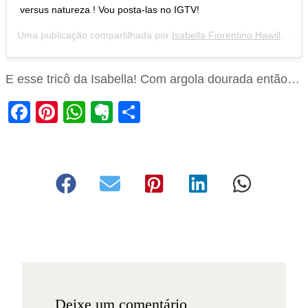
versus natureza ! Vou posta-las no IGTV!
Uma publicação compartilhada por
Isabella Fiorentino Hawilla
(@is
E esse tricô da Isabella! Com argola dourada então…
Facebook
Pinterest
WhatsApp
Evernote
Share
Deixe um comentário