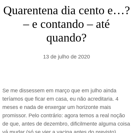
s
Quarentena dia cento e…?
a
– e contando – até
r
quando?
13 de julho de 2020
Se me dissessem em março que em julho ainda
teríamos que ficar em casa, eu não acreditaria. 4
meses e nada de enxergar um horizonte mais
promissor. Pelo contrário: agora temos a real noção
de que, antes de dezembro, dificilmente alguma coisa
vá mudar (só se vier a vacina antes do previsto).