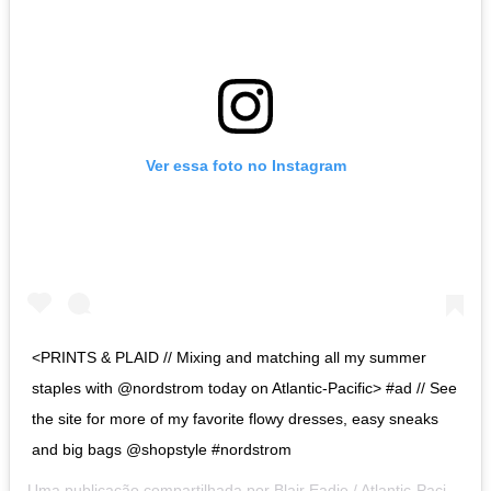
Ver essa foto no Instagram
<PRINTS & PLAID // Mixing and matching all my summer
staples with @nordstrom today on Atlantic-Pacific> #ad // See
the site for more of my favorite flowy dresses, easy sneaks
and big bags @shopstyle #nordstrom
Uma publicação compartilhada por
Blair Eadie / Atlantic-Pacific
(@b