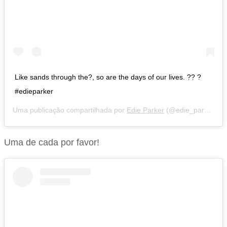
Like sands through the?, so are the days of our lives. ?? ?
#edieparker
Uma publicação compartilhada por
Edie Parker
(@edie_parker) em
Uma de cada por favor!