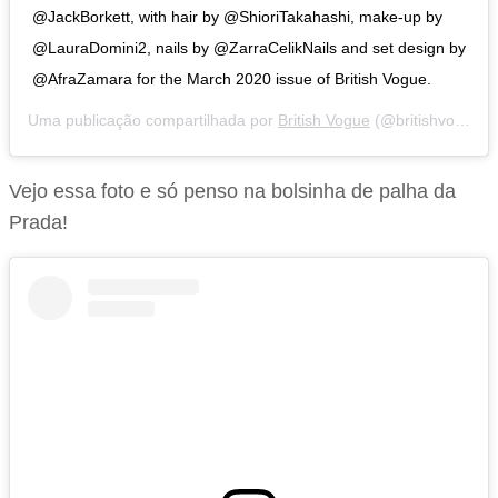
@JackBorkett, with hair by @ShioriTakahashi, make-up by
@LauraDomini2, nails by @ZarraCelikNails and set design by
@AfraZamara for the March 2020 issue of British Vogue.
Uma publicação compartilhada por
British Vogue
(@britishvogue) em
Vejo essa foto e só penso na bolsinha de palha da
Prada!