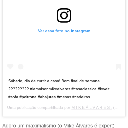
Ver essa foto no Instagram
Sábado, dia de curtir a casa! Bom final de semana
????????? #lamaisonmikealvares #casaclassica #loveit
#sofa #poltrona #abajures #mesas #cadeiras
Uma publicação compartilhada por
M I K E Á L V A R E S .
(@mikealvares) em
Adoro um maximalismo (o Mike Álvares é expert)