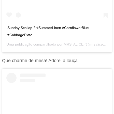
Sunday Scallop ? #SummerLinen #CornflowerBlue
#CabbagePlate
Uma publicação compartilhada por
MRS. ALICE
(@mrsaliceshop) em
Que charme de mesa! Adorei a louça