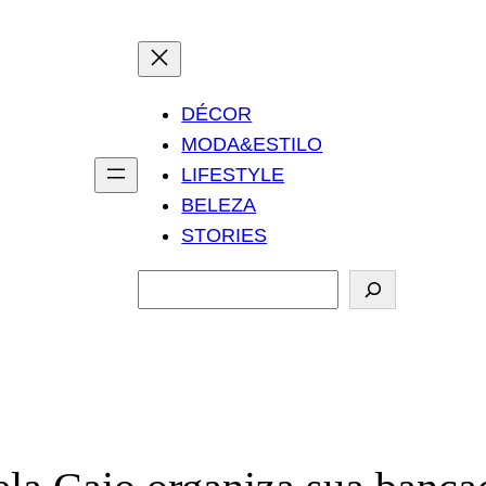
DÉCOR
MODA&ESTILO
LIFESTYLE
BELEZA
STORIES
P
e
s
q
u
i
s