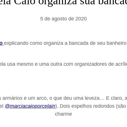
a Caio organiza sua banca
a
r
5 de agosto de 2020
eo
explicando como organiza a bancada de seu banheiro 
ela usa mesmo e uma outra com organizadores de acríl
ois armários e um arco, o que deu uma leveza… E claro,
vel
@marciacaioporcelain
). Dois espelhos redondos (sã
charme