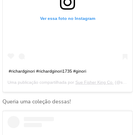
Ver essa foto no Instagram
#richardginori #richardginori1735 #ginori
Uma publicação compartilhada por
Sue Fisher King Co.
(@suefisherking) em
Queria uma coleção dessas!