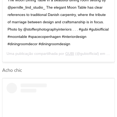
@pernille_lind_studio_ The elegant Moon Table has clear
references to traditional Danish carpentry, where the tribute
of marriage between design and craftsmanship is in focus.
Photo by @stofferphotographyinteriors . . . #gubi #gubiofficial
#moontable #spacecopenhagen #interiordesign
#diningroomdecor #diningroomdesign
Uma publicação compartilhada por
GUBI
(@gubiofficial) em
4 de 
Acho chic