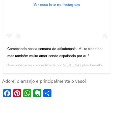
Ver essa foto no Instagram
Começando nossa semana de #diadospais. Muito trabalho,
mas também muito amor sendo espalhado por aí ?
Uma publicação compartilhada por
VERBENA
(@verbenaflores) em
Adorei o arranjo e principalmente o vaso!
Facebook
Pinterest
WhatsApp
Evernote
Share