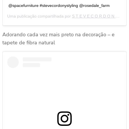
@spacefurniture #stevecordonystyling @rosedale_farm
Uma publicação compartilhada por
S T E V E C O R D O N Y
(@st
Adorando cada vez mais preto na decoração – e
tapete de fibra natural