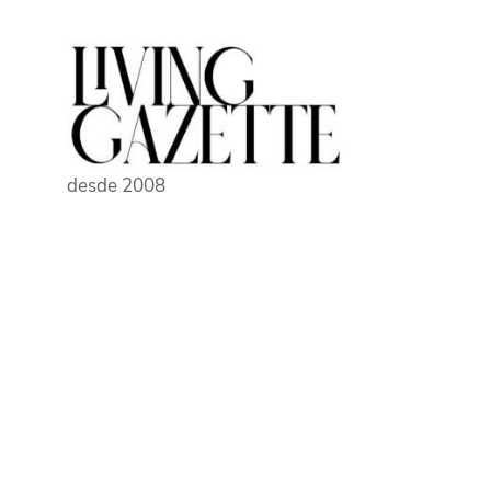
Pular
para
o
conteúdo
desde 2008