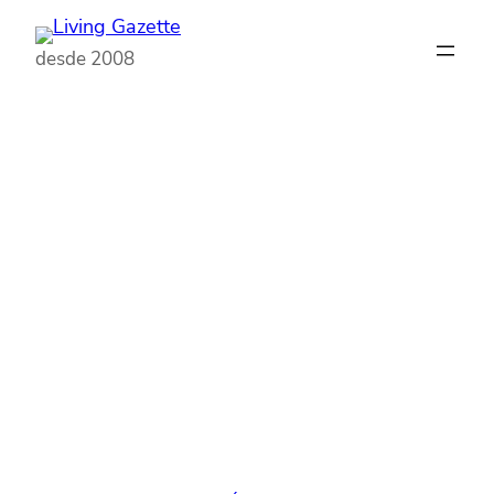
Pular
para
desde 2008
o
conteúdo