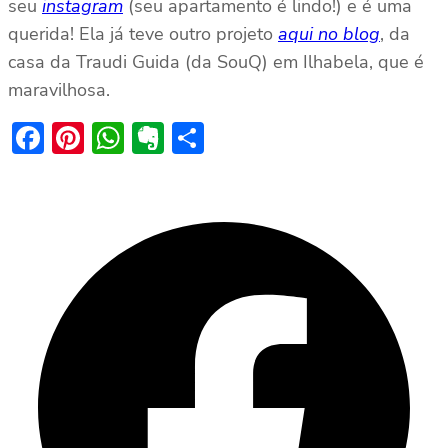
seu
instagram
(seu apartamento é lindo!) e é uma
querida! Ela já teve outro projeto
aqui no blog
, da
casa da Traudi Guida (da SouQ) em Ilhabela, que é
maravilhosa.
Facebook
Pinterest
WhatsApp
Evernote
Share