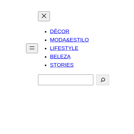
DÉCOR
MODA&ESTILO
LIFESTYLE
BELEZA
STORIES
P
e
s
q
u
i
s