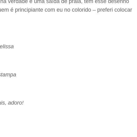
 na verdade é uma saída de praia, tem esse desenho
m é principiante com eu no colorido – preferi colocar
elissa
estampa
is, adoro!