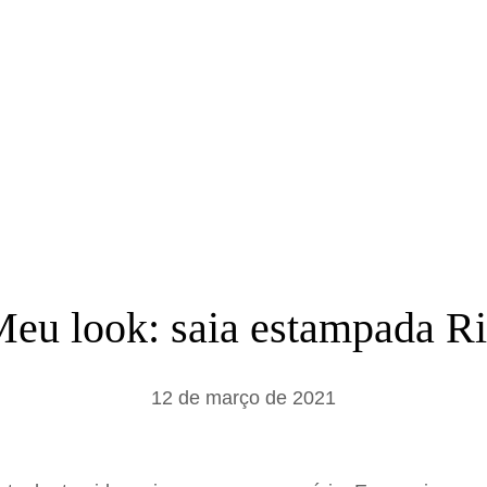
a
r
eu look: saia estampada R
12 de março de 2021