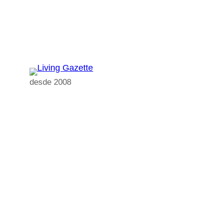
Pular
para
o
conteúdo
desde 2008