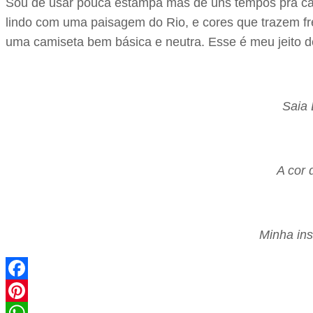
Sou de usar pouca estampa mas de uns tempos pra cá 
lindo com uma paisagem do Rio, e cores que trazem fre
uma camiseta bem básica e neutra. Esse é meu jeito 
Saia 
A cor 
Minha ins
Facebook
Pinterest