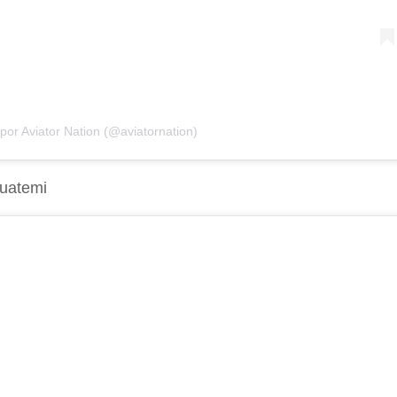
or Aviator Nation (@aviatornation)
guatemi