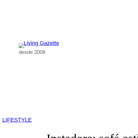
Pular
para
o
conteúdo
desde 2008
LIFESTYLE