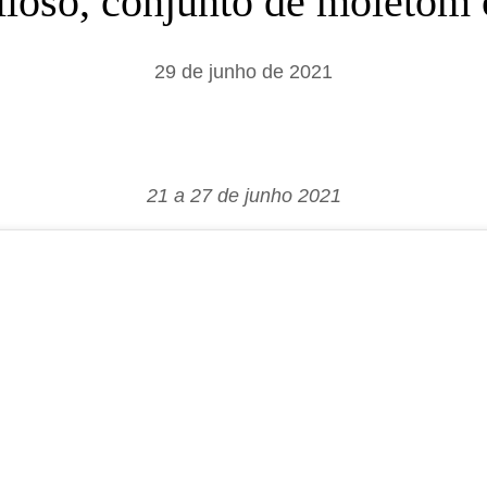
tiloso, conjunto de moletom 
a
r
29 de junho de 2021
21 a 27 de junho 2021