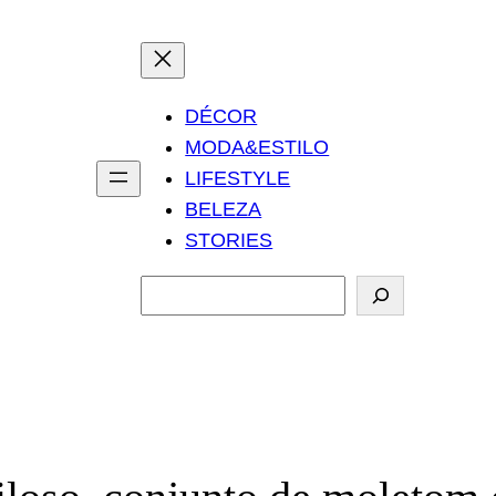
DÉCOR
MODA&ESTILO
LIFESTYLE
BELEZA
STORIES
P
e
s
q
u
i
s