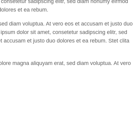
, consetetur sadipscing elitr, sed diam nonumy eirmod
dolores et ea rebum.
sed diam voluptua. At vero eos et accusam et justo duo
psum dolor sit amet, consetetur sadipscing elitr, sed
 accusam et justo duo dolores et ea rebum. Stet clita
dolore magna aliquyam erat, sed diam voluptua. At vero