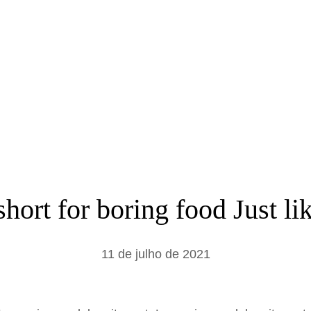
a
r
 short for boring food Just l
11 de julho de 2021