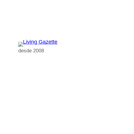
Pular
para
o
conteúdo
desde 2008