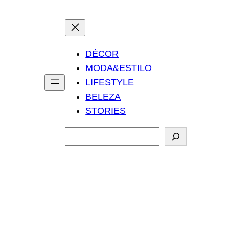
DÉCOR
MODA&ESTILO
LIFESTYLE
BELEZA
STORIES
P
e
s
q
u
i
s