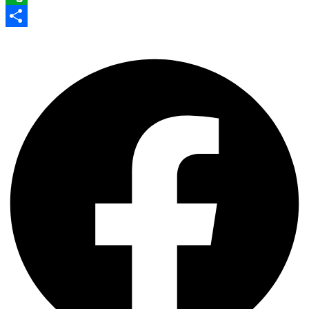
Evernote
Share