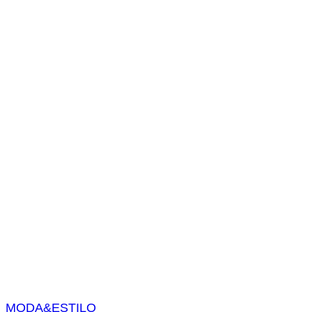
s
a
r
MODA&ESTILO