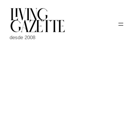
Pular
para
o
conteúdo
desde 2008