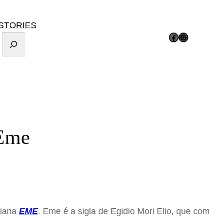
STORIES
Facebook
Instagram
 Eme
liana
EME
. Eme é a sigla de Egidio Mori Elio, que com