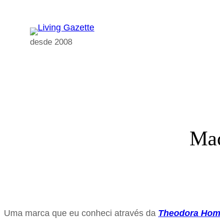
Pular
para
o
desde 2008
conteúdo
Mad
Uma marca que eu conheci através da
Theodora Ho