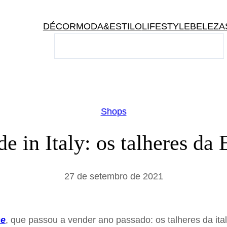
DÉCOR
MODA&ESTILO
LIFESTYLE
BELEZA
P
e
s
q
u
i
Shops
s
a
e in Italy: os talheres da
r
27 de setembro de 2021
me
, que passou a vender ano passado: os talheres da ita