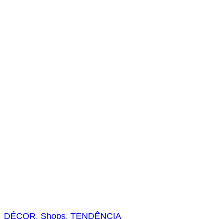
s
a
r
DÉCOR
, 
Shops
, 
TENDÊNCIA