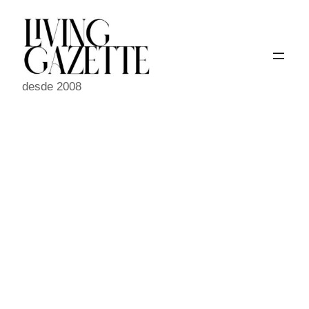
Pular
para
o
conteúdo
desde 2008