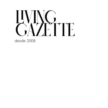
Pular
para
o
conteúdo
desde 2008