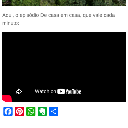
Aqui, o episódio De casa em casa, que vale cada
minuto:
Facebook
Pinterest
WhatsApp
Evernote
Share