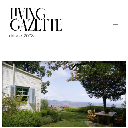
Pular
para
o
conteúdo
desde 2008