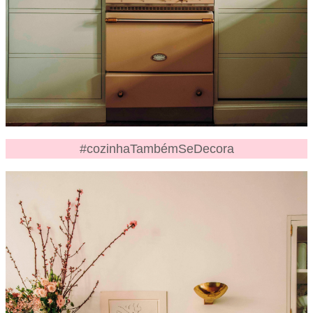
#cozinhaTambémSeDecora