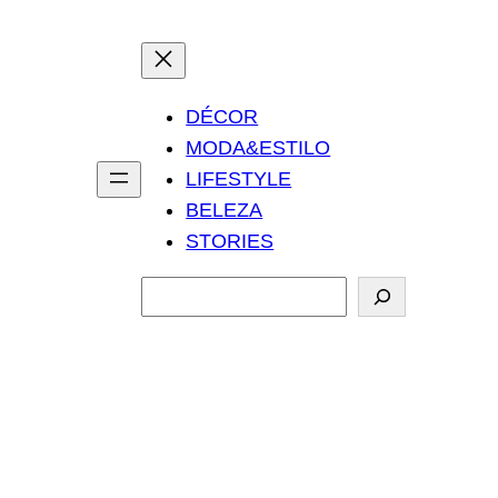
DÉCOR
MODA&ESTILO
LIFESTYLE
BELEZA
STORIES
P
e
s
q
u
i
s