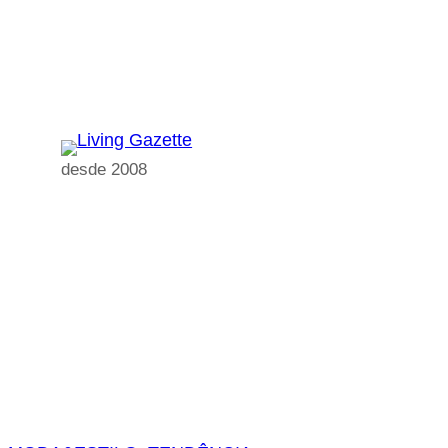
Pular
para
o
conteúdo
desde 2008