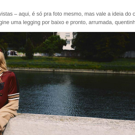
evistas – aqui, é só pra foto mesmo, mas vale a ideia d
gine uma legging por baixo e pronto, arrumada, quentinh