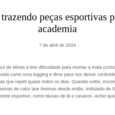
a
r
: trazendo peças esportivas 
academia
7 de abril de 2024
sul de Minas e tive dificuldade para montar a mala (c
nada como uma legging e tênis para nos deixar confortá
s que repeti quase todos os dias. Quando voltei, encontr
vas de calor que tivemos desde então. Intitulado de Spo
nte esportivo, como blusas de lã e casacos. Achei que t