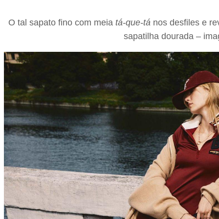
O tal sapato fino com meia
tá-que-tá
nos desfiles e r
sapatilha dourada – ima