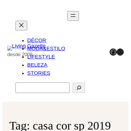
Pular
para
o
conteúdo
DÉCOR
MODA&ESTILO
Facebook
Instagram
desde 2008
LIFESTYLE
BELEZA
STORIES
P
e
s
q
u
Tag:
casa cor sp 2019
i