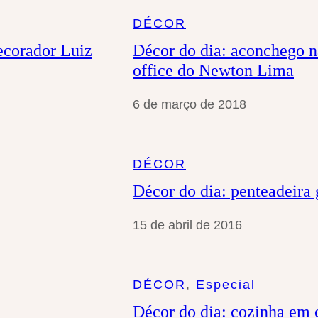
a
DÉCOR
r
ecorador Luiz
Décor do dia: aconchego n
office do Newton Lima
6 de março de 2018
DÉCOR
Décor do dia: penteadeir
15 de abril de 2016
DÉCOR
, 
Especial
Décor do dia: cozinha em 