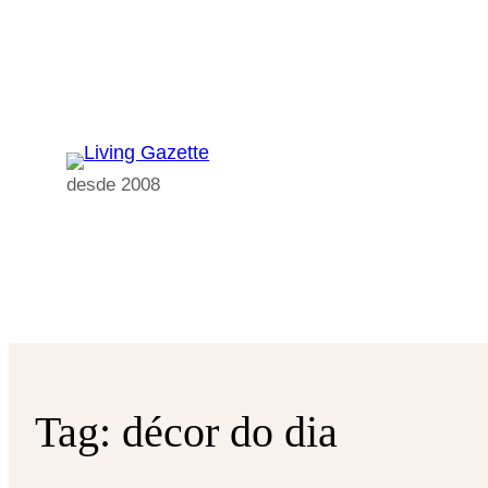
Pular
para
o
conteúdo
desde 2008
Tag:
décor do dia