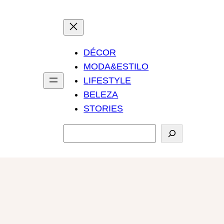
DÉCOR
MODA&ESTILO
LIFESTYLE
BELEZA
STORIES
P
e
s
q
u
i
s