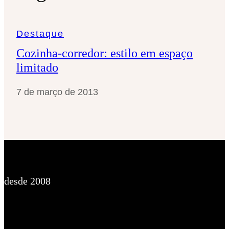
s
a
Destaque
r
Cozinha-corredor: estilo em espaço
limitado
7 de março de 2013
desde 2008