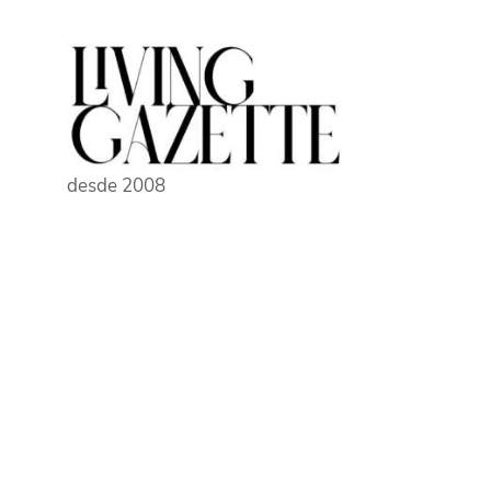
Pular
para
o
conteúdo
desde 2008