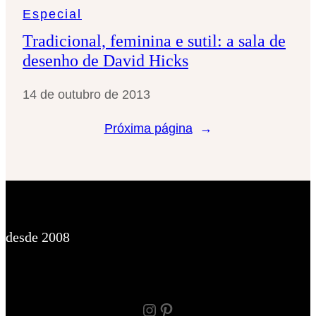
Especial
Tradicional, feminina e sutil: a sala de
desenho de David Hicks
14 de outubro de 2013
Próxima página
→
desde 2008
Instagram
Pinterest