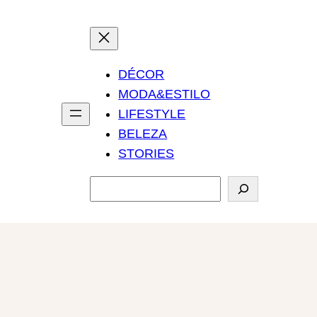
DÉCOR
MODA&ESTILO
LIFESTYLE
BELEZA
STORIES
P
e
s
q
u
i
s