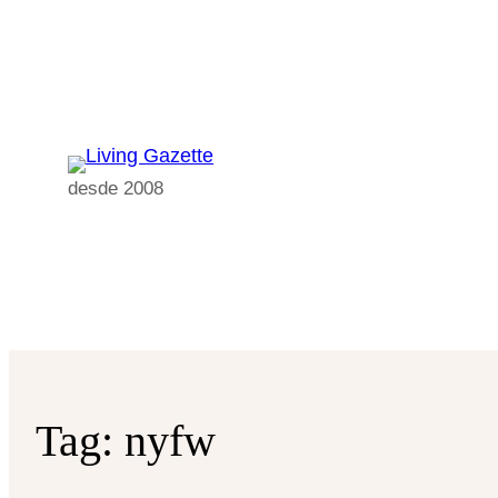
Pular
para
o
conteúdo
desde 2008
Tag:
nyfw