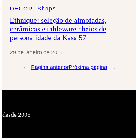
DÉCOR
, 
Shops
Ethnique: seleção de almofadas,
cerâmicas e tableware cheios de
personalidade da Kasa 57
29 de janeiro de 2016
←
Página anterior
Próxima página
→
desde 2008